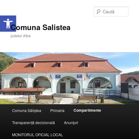
Caută
Deschide bara de unelte
Comuna Salistea
judetul Alba
Meniu
Compartimente
Comuna Săliștea
Primaria
Sari
principal
Transparență decizională
Anunțuri
la
MONITORUL OFICIAL LOCAL
conținutul