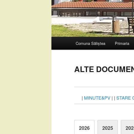
Meniu
Comuna Săliștea
Primaria
Sari
principal
la
ALTE DOCUMENT
conținutul
principal
|
MINUTE&PV
| |
STARE C
2026
2025
202