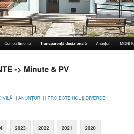
Compartimente
Transparență decizională
Anunțuri
MONITO
E -> Minute & PV
IVILĂ
| |
ANUNȚURI
| |
PROIECTE HCL
||
DIVERSE
|
4
2023
2022
2021
2020