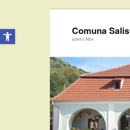
Comuna Salis
Deschide bara de unelte
judetul Alba