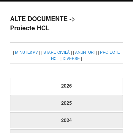
principal
ALTE DOCUMENTE ->
Proiecte HCL
|
MINUTE&PV
| |
STARE CIVILĂ
| |
ANUNȚURI
| |
PROIECTE
HCL
||
DIVERSE
|
2026
2025
2024