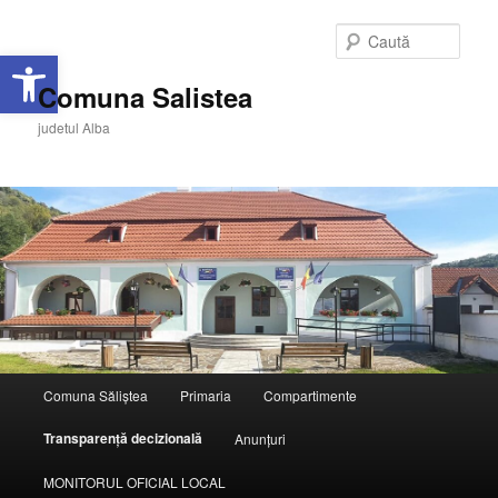
Caută
Deschide bara de unelte
Comuna Salistea
judetul Alba
Meniu
Comuna Săliștea
Primaria
Compartimente
Sari
principal
Transparență decizională
Anunțuri
la
MONITORUL OFICIAL LOCAL
conținutul