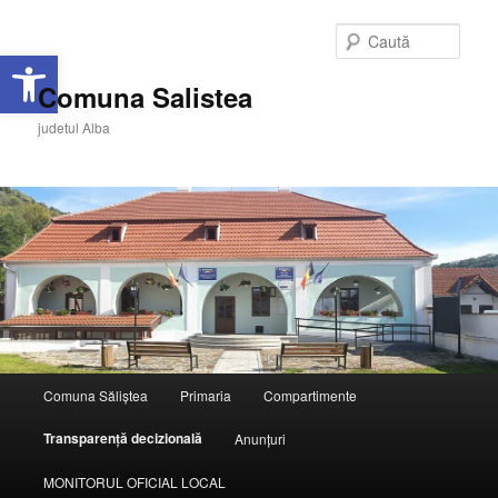
Caută
Deschide bara de unelte
Comuna Salistea
judetul Alba
Meniu
Comuna Săliștea
Primaria
Compartimente
Sari
principal
Transparență decizională
Anunțuri
la
MONITORUL OFICIAL LOCAL
conținutul