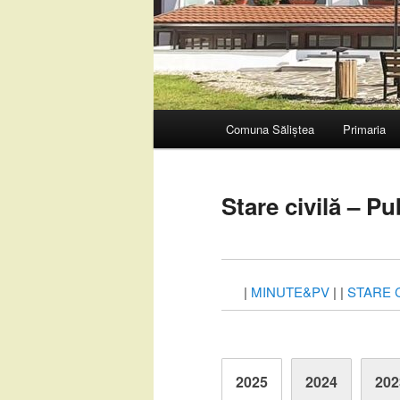
Meniu
Comuna Săliștea
Primaria
Sari
principal
la
Stare civilă – Pu
conținutul
principal
|
MINUTE&PV
| |
STARE C
2025
2024
202