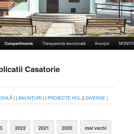
Compartimente
Transparență decizională
Anunțuri
MONITO
blicatii Casatorie
IVILĂ
| |
ANUNȚURI
| |
PROIECTE HCL
||
DIVERSE
|
3
2022
2021
2020
mai vechi