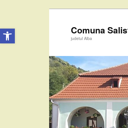
Comuna Salis
Deschide bara de unelte
judetul Alba