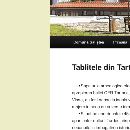
Meniu
Comuna Săliștea
Primaria
Sari
principal
la
Tablitele din Tar
conținutul
Sapaturile arheologice efe
principal
apropierea haltei CFR Tartaria,
Vlasa, au fost scose la iveala v
majore in ceea ce priveste ierarh
Situat pe coordonatele 45
apartinator culturii Turdas, disp
nebanuite in imbogatirea istori