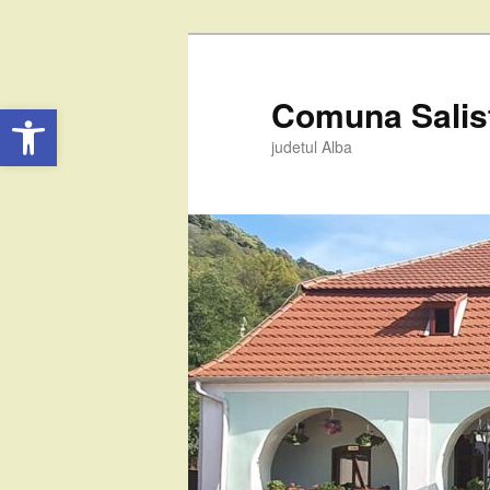
Comuna Salis
Deschide bara de unelte
judetul Alba