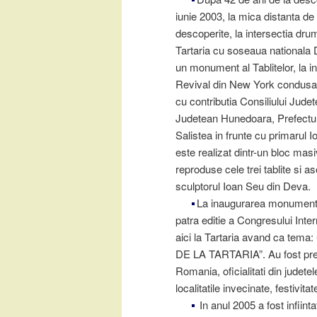
iunie 2003, la mica distanta de 
descoperite, la intersectia dru
Tartaria cu soseaua nationala 
un monument al Tablitelor, la in
Revival din New York condusa
cu contributia Consiliului Judet
Judetean Hunedoara, Prefectura
Salistea in frunte cu primarul
este realizat dintr-un bloc mas
reproduse cele trei tablite si 
sculptorul Ioan Seu din Deva.
La inaugurarea monumentului
patra editie a Congresului Inte
aici la Tartaria avand ca 
DE LA TARTARIA”. Au fost preze
Romania, oficialitati din judet
localitatile invecinate, festivi
In anul 2005 a fost infiinta