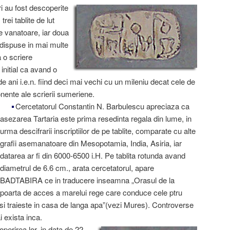
i au fost descoperite
trei tablite de lut
e vanatoare, iar doua
dispuse in mai multe
a o scriere
initial ca avand o
ani i.e.n. fiind deci mai vechi cu un mileniu decat cele de
ente ale scrierii sumeriene.
Cercetatorul Constantin N. Barbulescu apreciaza ca
asezarea Tartaria este prima resedinta regala din lume, in
urma descifrarii inscriptiilor de pe tablite, comparate cu alte
grafii asemanatoare din Mesopotamia, India, Asiria, iar
datarea ar fi din 6000-6500 i.H. Pe tablita rotunda avand
diametrul de 6.6 cm., arata cercetatorul, apare
BADTABIRA ce in traducere inseamna „Orasul de la
poarta de acces a marelui rege care conduce cele ptru
te si traieste in casa de langa apa”(vezi Mures). Controverse
 exista inca.
perirea lor, in data de 22