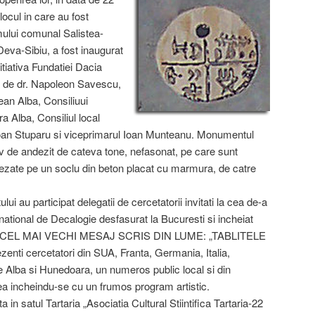
locul in care au fost
mului comunal Salistea-
Deva-Sibiu, a fost inaugurat
itiativa Fundatiei Dacia
 de dr. Napoleon Savescu,
ean Alba, Consiliuui
 Alba, Consiliul local
 Ioan Stuparu si viceprimarul Ioan Munteanu. Monumentul
iv de andezit de cateva tone, nefasonat, pe care sunt
asezate pe un soclu din beton placat cu marmura, de catre
 au participat delegatii de cercetatorii invitati la cea de-a
rnational de Decalogie desfasurat la Bucuresti si incheiat
tema: CEL MAI VECHI MESAJ SCRIS DIN LUME: „TABLITELE
nti cercetatori din SUA, Franta, Germania, Italia,
ele Alba si Hunedoara, un numeros public local si din
tatea incheindu-se cu un frumos program artistic.
ta in satul Tartaria „Asociatia Cultural Stiintifica Tartaria-22