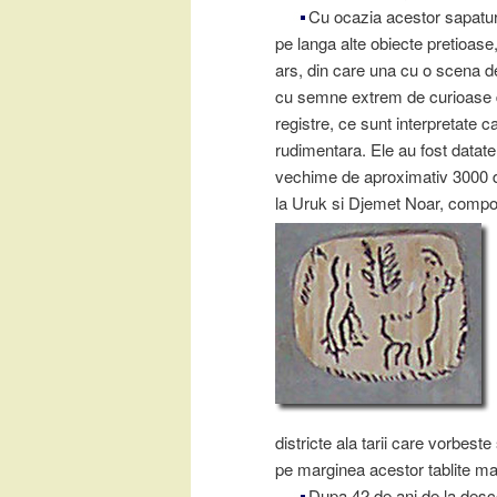
Cu ocazia acestor sapatur
pe langa alte obiecte pretioase, 
ars, din care una cu o scena d
cu semne extrem de curioase 
registre, ce sunt interpretate c
rudimentara. Ele au fost datate 
vechime de aproximativ 3000 de 
la Uruk si Djemet Noar, compon
districte ala tarii care vorbes
pe marginea acestor tablite mai
Dupa 42 de ani de la desco