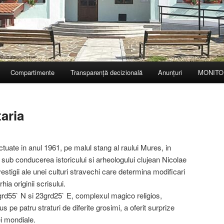
Compartimente
Transparență decizională
Anunțuri
MONITO
taria
ctuate in anul 1961, pe malul stang al raului Mures, in
 sub conducerea istoricului si arheologului clujean Nicolae
estigii ale unei culturi stravechi care determina modificari
ia originii scrisului.
grd55` N si 23grd25` E, complexul magico religios,
us pe patru straturi de diferite grosimi, a oferit surprize
ei mondiale.